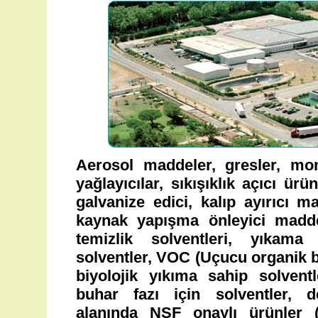
Aerosol maddeler, gresler, mo
yağlayıcılar, sıkışıklık açıcı ür
galvanize edici, kalıp ayırıcı m
kaynak yapışma önleyici madde
temizlik solventleri, yıkama
solventler, VOC (Uçucu organik b
biyolojik yıkıma sahip solventl
buhar fazı için solventler, de
alanında NSF onaylı ürünler (